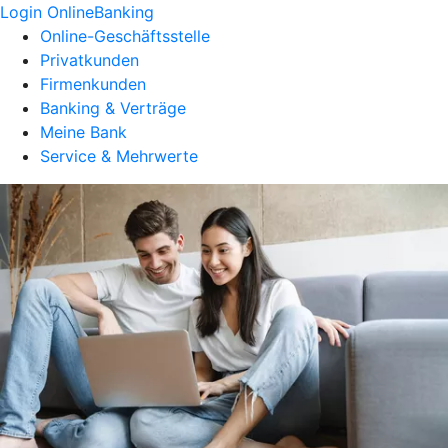
Login OnlineBanking
Online-Geschäftsstelle
Privatkunden
Firmenkunden
Banking & Verträge
Meine Bank
Service & Mehrwerte