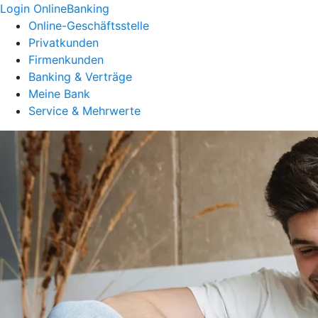
Login OnlineBanking
Online-Geschäftsstelle
Privatkunden
Firmenkunden
Banking & Verträge
Meine Bank
Service & Mehrwerte